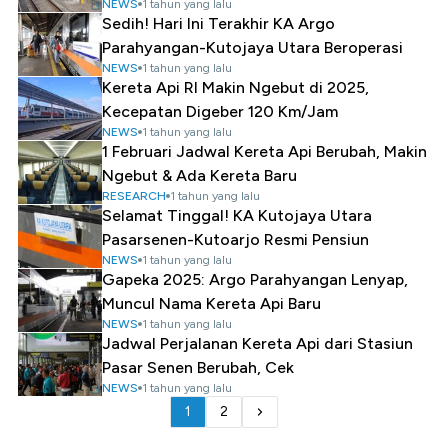
NEWS
1 tahun yang lalu
Sedih! Hari Ini Terakhir KA Argo
Parahyangan-Kutojaya Utara Beroperasi
NEWS
1 tahun yang lalu
Kereta Api RI Makin Ngebut di 2025,
Kecepatan Digeber 120 Km/Jam
NEWS
1 tahun yang lalu
1 Februari Jadwal Kereta Api Berubah, Makin
Ngebut & Ada Kereta Baru
RESEARCH
1 tahun yang lalu
Selamat Tinggal! KA Kutojaya Utara
Pasarsenen-Kutoarjo Resmi Pensiun
NEWS
1 tahun yang lalu
Gapeka 2025: Argo Parahyangan Lenyap,
Muncul Nama Kereta Api Baru
NEWS
1 tahun yang lalu
Jadwal Perjalanan Kereta Api dari Stasiun
Pasar Senen Berubah, Cek
NEWS
1 tahun yang lalu
1
2