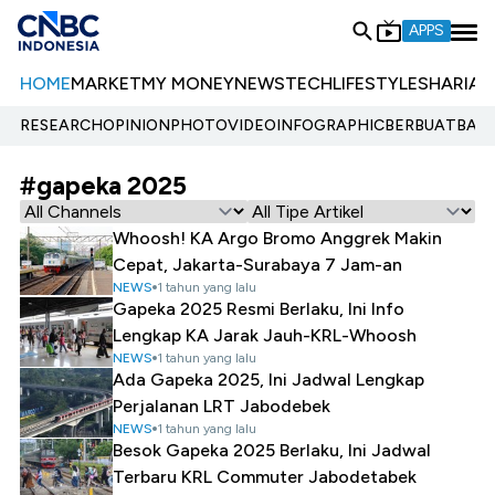
APPS
HOME
MARKET
MY MONEY
NEWS
TECH
LIFESTYLE
SHARIA
E
RESEARCH
OPINION
PHOTO
VIDEO
INFOGRAPHIC
BERBUATBAIK.
#gapeka 2025
Whoosh! KA Argo Bromo Anggrek Makin
Cepat, Jakarta-Surabaya 7 Jam-an
NEWS
1 tahun yang lalu
Gapeka 2025 Resmi Berlaku, Ini Info
Lengkap KA Jarak Jauh-KRL-Whoosh
NEWS
1 tahun yang lalu
Ada Gapeka 2025, Ini Jadwal Lengkap
Perjalanan LRT Jabodebek
NEWS
1 tahun yang lalu
Besok Gapeka 2025 Berlaku, Ini Jadwal
Terbaru KRL Commuter Jabodetabek