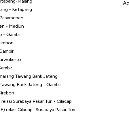
Ketapang-Malang
it
RI
Ad
lang - Ketapang
 Pasarsenen
nen - Madiun
o - Gambir
Cirebon
 Gambir
Purwokerto
Gambir
emarang Tawang Bank Jateng
g Tawang Bank Jateng - Gambir
Cirebon
lasi Surabaya Pasar Turi - Cilacap
) relasi Cilacap -Surabaya Pasar Turi