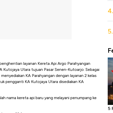
4.
5.
F
h penghentian layanan Kereta Api Argo Parahyangan
 Kutojaya Utara tujuan Pasar Senen-Kutoarjo. Sebagai
h menyediakan KA Parahyangan dengan layanan 2 kelas
tuk pengganti KA Kutojaya Utara disediakan KA
mlah nama kereta api baru yang melayani penumpang ke
niture &
Industri Susu Jadi Bintang Baru Ekonomi
5 