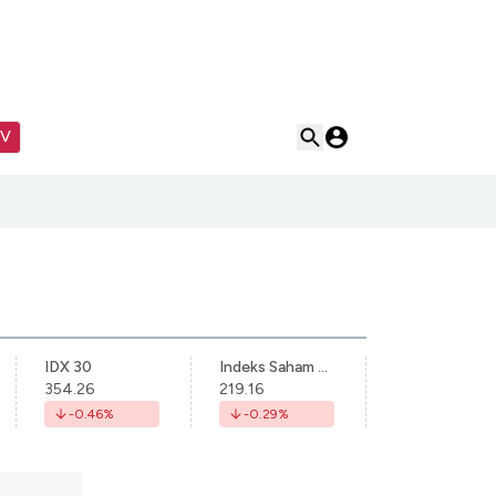
TV
IDX 30
Indeks Saham Syariah Indonesia
354.26
219.16
-0.46
%
-0.29
%