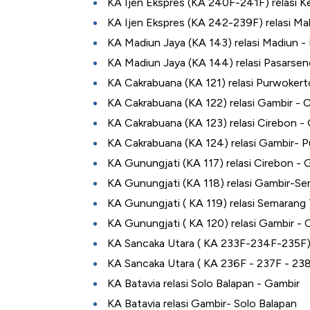
KA Ijen Ekspres (KA 240F-241F) relasi 
Alas Kaki Tumbuh Double Dig
KA Ijen Ekspres (KA 242-239F) relasi Ma
KA Madiun Jaya (KA 143) relasi Madiun -
KA Madiun Jaya (KA 144) relasi Pasarse
KA Cakrabuana (KA 121) relasi Purwokert
KA Cakrabuana (KA 122) relasi Gambir - 
KA Cakrabuana (KA 123) relasi Cirebon -
KA Cakrabuana (KA 124) relasi Gambir- 
KA Gunungjati (KA 117) relasi Cirebon - 
KA Gunungjati (KA 118) relasi Gambir-S
KA Gunungjati ( KA 119) relasi Semaran
KA Gunungjati ( KA 120) relasi Gambir - 
KA Sancaka Utara ( KA 233F-234F-235F) re
KA Sancaka Utara ( KA 236F - 237F - 238F
KA Batavia relasi Solo Balapan - Gambir
KA Batavia relasi Gambir- Solo Balapan