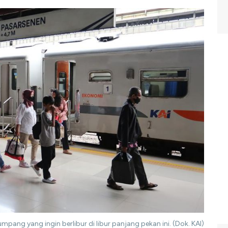
mpang yang ingin berlibur di libur panjang pekan ini. (Dok. KAI)