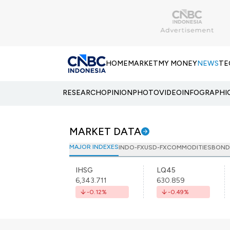
HOME
MARKET
MY MONEY
NEWS
TE
RESEARCH
OPINION
PHOTO
VIDEO
INFOGRAPHI
MARKET DATA
MAJOR INDEXES
INDO-FX
USD-FX
COMMODITIES
BOND
IHSG
LQ45
6,343.711
630.859
-0.12
%
-0.49
%