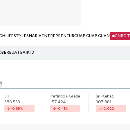
CH
LIFESTYLE
SHARIA
ENTREPRENEUR
CUAP CUAP CUAN
CNBC 
C
BERBUATBAIK.ID
S
JII
Pefindo i-Grade
Sri-Kehati
380.533
157.424
307.881
-0.68
%
-0.41
%
-0.02
%