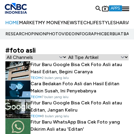
APPS
HOME
MARKET
MY MONEY
NEWS
TECH
LIFESTYLE
SHARIA
E
RESEARCH
OPINION
PHOTO
VIDEO
INFOGRAPHIC
BERBUATBAIK.
#foto asli
Fitur Baru Google Bisa Cek Foto Asli atau
Hasil Editan, Begini Caranya
TECH
2 bulan yang lalu
Cara Bedakan Foto Asli dan Hasil Editan
Makin Susah, Ini Penyebabnya
TECH
7 bulan yang lalu
Fitur Baru Google Bisa Cek Foto Asli atau
Editan, Jangan Keliru
TECH
8 bulan yang lalu
Fitur Baru WhatsApp Bisa Cek Foto yang
Dikirim Asli atau 'Editan'