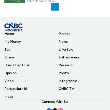
TECH
1 tahun yang lalu
1
Home
Market
My Money
News
Tech
Lifestyle
Sharia
Entrepreneur
Cuap Cuap Cuan
Research
Opinion
Photo
Video
Infographic
Berbuatbaik.id
CNBC TV
Index
Connect With Us: