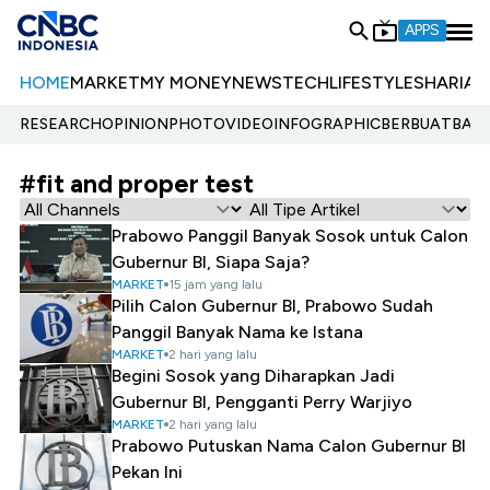
APPS
HOME
MARKET
MY MONEY
NEWS
TECH
LIFESTYLE
SHARIA
E
RESEARCH
OPINION
PHOTO
VIDEO
INFOGRAPHIC
BERBUATBAIK.
#fit and proper test
Prabowo Panggil Banyak Sosok untuk Calon
Gubernur BI, Siapa Saja?
MARKET
15 jam yang lalu
Pilih Calon Gubernur BI, Prabowo Sudah
Panggil Banyak Nama ke Istana
MARKET
2 hari yang lalu
Begini Sosok yang Diharapkan Jadi
Gubernur BI, Pengganti Perry Warjiyo
MARKET
2 hari yang lalu
Prabowo Putuskan Nama Calon Gubernur BI
Pekan Ini