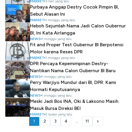
MARKET
3 hari yang lalu
Purbaya Anggap Destry Cocok Pimpin BI,
Sebut Alasan Ini
MARKET
1 minggu yang lalu
Heboh Sejumlah Nama Jadi Calon Gubernur
BI, Ini Kata Airlangga
NEWS
1 minggu yang lalu
Fit and Proper Test Gubernur BI Berpotensi
Molor karena Reses DPR
MARKET
1 minggu yang lalu
DPR Percaya Kepemimpinan Destry-
Nantikan Nama Calon Gubernur BI Baru
NEWS
1 minggu yang lalu
Perry Warjiyo Mundur dari BI, DPR: Kami
Hormati Keputusannya
NEWS
1 minggu yang lalu
Meski Jadi Bos INA, Oki & Laksono Masih
Masuk Bursa Direksi BEI
MARKET
2 bulan yang lalu
1
2
3
4
...
11