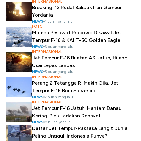
INTERNASIONAL
Breaking: 12 Rudal Balistik Iran Gempur
Yordania
NEWS
1 bulan yang lalu
FOTO
Momen Pesawat Prabowo Dikawal Jet
Tempur F-16 & KAI T-50 Golden Eagle
NEWS
3 bulan yang lalu
INTERNASIONAL
Jet Tempur F-16 Buatan AS Jatuh, Hilang
Usai Lepas Landas
NEWS
5 bulan yang lalu
INTERNASIONAL
Perang 2 Tetangga RI Makin Gila, Jet
Tempur F-16 Bom Sana-sini
NEWS
7 bulan yang lalu
INTERNASIONAL
Jet Tempur F-16 Jatuh, Hantam Danau
Kering-Picu Ledakan Dahsyat
NEWS
8 bulan yang lalu
Daftar Jet Tempur-Raksasa Langit Dunia
Paling Unggul, Indonesia Punya?