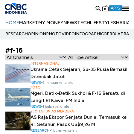
APPS
HOME
MARKET
MY MONEY
NEWS
TECH
LIFESTYLE
SHARIA
E
RESEARCH
OPINION
PHOTO
VIDEO
INFOGRAPHIC
BERBUATBAIK.
#f-16
INTERNASIONAL
Ukraina Cetak Sejarah, Su-35 Rusia Berhasil
Ditembak Jatuh
NEWS
2 minggu yang lalu
FOTO
Ngeri, Detik-Detik Sukhoi & F-16 Bersatu di
Langit RI Kawal PM India
NEWS
1 bulan yang lalu
250 TAHUN AS MERDEKA
AS Raja Ekspor Senjata Dunia: Termasuk ke
RI, Setahun Pasok US$9,26 M
RESEARCH
1 bulan yang lalu