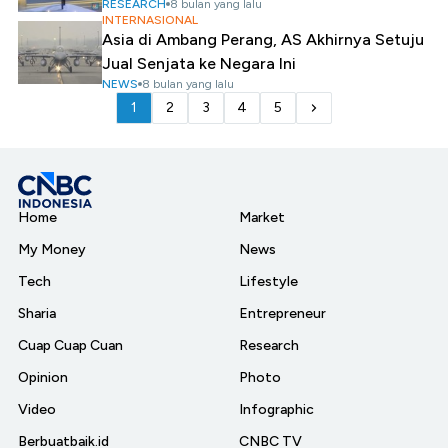
RESEARCH
8 bulan yang lalu
INTERNASIONAL
Asia di Ambang Perang, AS Akhirnya Setuju
Jual Senjata ke Negara Ini
NEWS
8 bulan yang lalu
1
2
3
4
5
Home
Market
My Money
News
Tech
Lifestyle
Sharia
Entrepreneur
Cuap Cuap Cuan
Research
Opinion
Photo
Video
Infographic
Berbuatbaik.id
CNBC TV