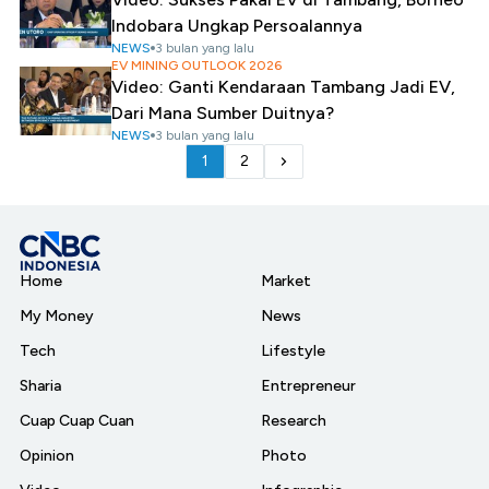
Indobara Ungkap Persoalannya
NEWS
3 bulan yang lalu
EV MINING OUTLOOK 2026
Video: Ganti Kendaraan Tambang Jadi EV,
Dari Mana Sumber Duitnya?
NEWS
3 bulan yang lalu
1
2
Home
Market
My Money
News
Tech
Lifestyle
Sharia
Entrepreneur
Cuap Cuap Cuan
Research
Opinion
Photo