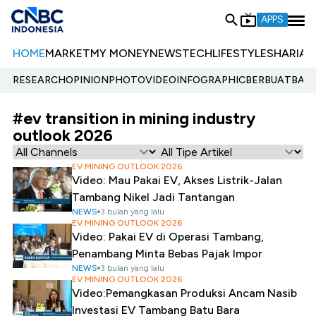
APPS
HOME
MARKET
MY MONEY
NEWS
TECH
LIFESTYLE
SHARIA
E
RESEARCH
OPINION
PHOTO
VIDEO
INFOGRAPHIC
BERBUATBAIK.
#ev transition in mining industry
outlook 2026
EV MINING OUTLOOK 2026
Video: Mau Pakai EV, Akses Listrik-Jalan
Tambang Nikel Jadi Tantangan
NEWS
3 bulan yang lalu
EV MINING OUTLOOK 2026
Video: Pakai EV di Operasi Tambang,
Penambang Minta Bebas Pajak Impor
NEWS
3 bulan yang lalu
EV MINING OUTLOOK 2026
Video:Pemangkasan Produksi Ancam Nasib
Investasi EV Tambang Batu Bara