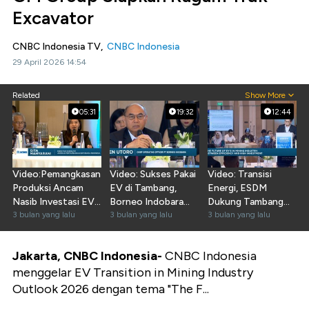
Excavator
CNBC Indonesia TV,
CNBC Indonesia
29 April 2026 14:54
Related
Show More
05:31
19:32
12:44
Video:Pemangkasan
Video: Sukses Pakai
Video: Transisi
Produksi Ancam
EV di Tambang,
Energi, ESDM
Nasib Investasi EV
Borneo Indobara
Dukung Tambang
Tambang Batu Bara
3 bulan yang lalu
Ungkap
3 bulan yang lalu
Pakai Truk & Bus
3 bulan yang lalu
Persoalannya
Listrik
Jakarta, CNBC Indonesia-
CNBC Indonesia
menggelar EV Transition in Mining Industry
Outlook 2026 dengan tema "The F...