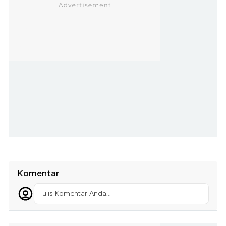
Komentar
Tulis Komentar Anda...