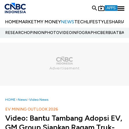
APPS
HOME
MARKET
MY MONEY
NEWS
TECH
LIFESTYLE
SHARIA
E
RESEARCH
OPINION
PHOTO
VIDEO
INFOGRAPHIC
BERBUATBAIK.
HOME
News
Video News
EV MINING OUTLOOK 2026
Video: Bantu Tambang Adopsi EV,
GM Group Siapkan Ragam Truk-