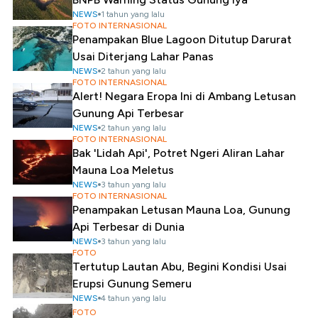
NEWS
1 tahun yang lalu
FOTO INTERNASIONAL
Penampakan Blue Lagoon Ditutup Darurat
Usai Diterjang Lahar Panas
NEWS
2 tahun yang lalu
FOTO INTERNASIONAL
Alert! Negara Eropa Ini di Ambang Letusan
Gunung Api Terbesar
NEWS
2 tahun yang lalu
FOTO INTERNASIONAL
Bak 'Lidah Api', Potret Ngeri Aliran Lahar
Mauna Loa Meletus
NEWS
3 tahun yang lalu
FOTO INTERNASIONAL
Penampakan Letusan Mauna Loa, Gunung
Api Terbesar di Dunia
NEWS
3 tahun yang lalu
FOTO
Tertutup Lautan Abu, Begini Kondisi Usai
Erupsi Gunung Semeru
NEWS
4 tahun yang lalu
FOTO