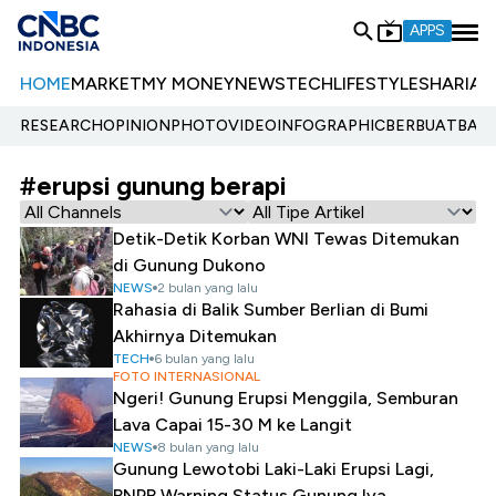
APPS
HOME
MARKET
MY MONEY
NEWS
TECH
LIFESTYLE
SHARIA
E
RESEARCH
OPINION
PHOTO
VIDEO
INFOGRAPHIC
BERBUATBAIK.
#erupsi gunung berapi
Detik-Detik Korban WNI Tewas Ditemukan
di Gunung Dukono
NEWS
2 bulan yang lalu
Rahasia di Balik Sumber Berlian di Bumi
Akhirnya Ditemukan
TECH
6 bulan yang lalu
FOTO INTERNASIONAL
Ngeri! Gunung Erupsi Menggila, Semburan
Lava Capai 15-30 M ke Langit
NEWS
8 bulan yang lalu
Gunung Lewotobi Laki-Laki Erupsi Lagi,
BNPB Warning Status Gunung Iya