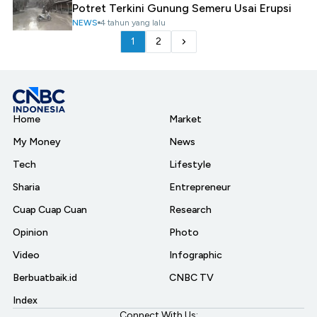
Potret Terkini Gunung Semeru Usai Erupsi
NEWS
4 tahun yang lalu
1
2
Home
Market
My Money
News
Tech
Lifestyle
Sharia
Entrepreneur
Cuap Cuap Cuan
Research
Opinion
Photo
Video
Infographic
Berbuatbaik.id
CNBC TV
Index
Connect With Us: