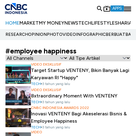
APPS
HOME
MARKET
MY MONEY
NEWS
TECH
LIFESTYLE
SHARIA
E
RESEARCH
OPINION
PHOTO
VIDEO
INFOGRAPHIC
BERBUATBAIK.
#employee happiness
VIDEO EKSKLUSIF
Target Startup VENTENY, Bikin Banyak Lagi
Karyawan RI "Happy"
TECH
3 tahun yang lalu
VIDEO EKSKLUSIF
8xtraordinary Moment With VENTENY
TECH
3 tahun yang lalu
CNBC INDONESIA AWARDS 2022
Inovasi VENTENY Bagi Akeselerasi Bisnis &
Employee Happiness
TECH
3 tahun yang lalu
VIDEO