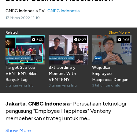
CNBC Indonesia TV,
CNBC Indonesia
17 March 2022 12:10
Related
Show More
13:06
12:27
10:05
Target Startup
8xtraordinary
Wujudkan
VENTENY, Bikin
Moment With
Employee
Banyak Lagi
VENTENY
Happiness Dengan
Karyawan RI
3 tahun yang lalu
3 tahun yang lalu
Layanan VENTENY
3 tahun yang lalu
"Happy"
Jakarta, CNBC Indonesia-
Perusahaan teknologi
pengusung "Employee Happiness" Venteny
membeberkan strategi untuk me...
Show More