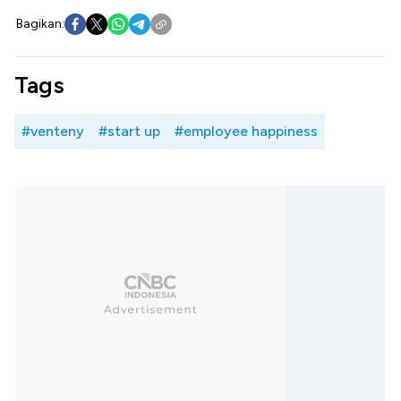
Bagikan:
Tags
#venteny
#start up
#employee happiness