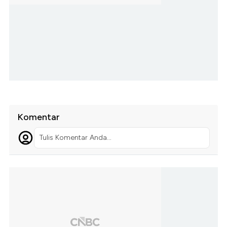
Komentar
Tulis Komentar Anda...