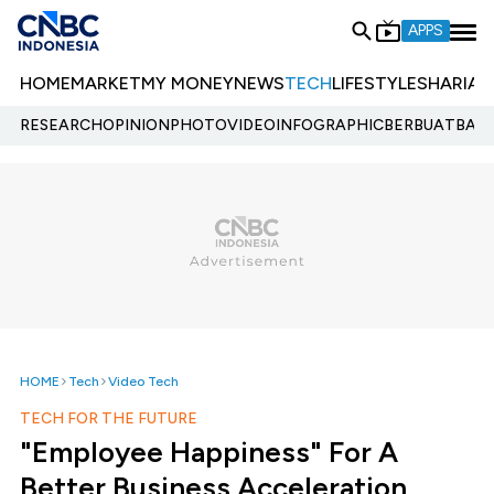
APPS
HOME
MARKET
MY MONEY
NEWS
TECH
LIFESTYLE
SHARIA
E
RESEARCH
OPINION
PHOTO
VIDEO
INFOGRAPHIC
BERBUATBAIK.
HOME
Tech
Video Tech
TECH FOR THE FUTURE
"Employee Happiness" For A
Better Business Acceleration