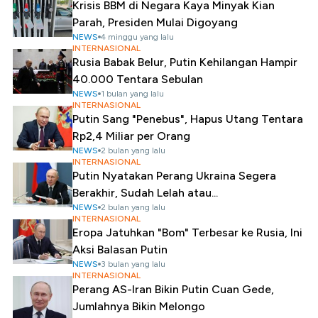
Krisis BBM di Negara Kaya Minyak Kian
Parah, Presiden Mulai Digoyang
NEWS
4 minggu yang lalu
INTERNASIONAL
Rusia Babak Belur, Putin Kehilangan Hampir
40.000 Tentara Sebulan
NEWS
1 bulan yang lalu
INTERNASIONAL
Putin Sang "Penebus", Hapus Utang Tentara
Rp2,4 Miliar per Orang
NEWS
2 bulan yang lalu
INTERNASIONAL
Putin Nyatakan Perang Ukraina Segera
Berakhir, Sudah Lelah atau...
NEWS
2 bulan yang lalu
INTERNASIONAL
Eropa Jatuhkan "Bom" Terbesar ke Rusia, Ini
Aksi Balasan Putin
NEWS
3 bulan yang lalu
INTERNASIONAL
Perang AS-Iran Bikin Putin Cuan Gede,
Jumlahnya Bikin Melongo