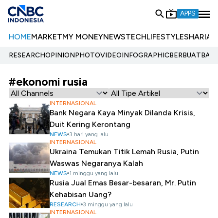
APPS
HOME
MARKET
MY MONEY
NEWS
TECH
LIFESTYLE
SHARIA
E
RESEARCH
OPINION
PHOTO
VIDEO
INFOGRAPHIC
BERBUATBAIK.
#ekonomi rusia
INTERNASIONAL
Bank Negara Kaya Minyak Dilanda Krisis,
Duit Kering Kerontang
NEWS
3 hari yang lalu
INTERNASIONAL
Ukraina Temukan Titik Lemah Rusia, Putin
Waswas Negaranya Kalah
NEWS
1 minggu yang lalu
Rusia Jual Emas Besar-besaran, Mr. Putin
Kehabisan Uang?
RESEARCH
3 minggu yang lalu
INTERNASIONAL