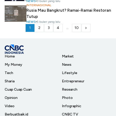
NEWS
3 bulan yang lalu
INTERNASIONAL
Rusia Mau Bangkrut? Ramai-Ramai Restoran
Tutup
NEWS
5 bulan yang lalu
1
2
3
4
...
10
Home
Market
My Money
News
Tech
Lifestyle
Sharia
Entrepreneur
Cuap Cuap Cuan
Research
Opinion
Photo
Video
Infographic
Berbuatbaik.id
CNBC TV