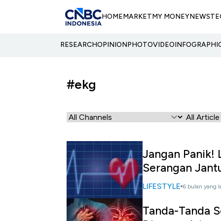
HOME
MARKET
MY MONEY
NEWS
TE
RESEARCH
OPINION
PHOTO
VIDEO
INFOGRAPHI
#ekg
Jangan Panik! 
Serangan Jant
LIFESTYLE
6 bulan yang l
Tanda-Tanda S