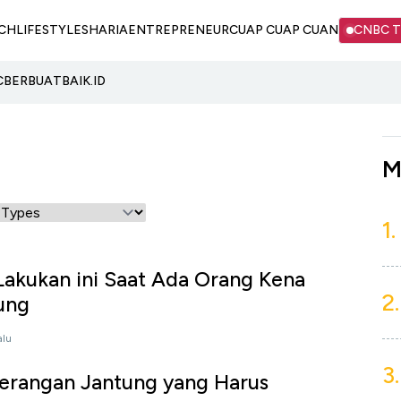
CH
LIFESTYLE
SHARIA
ENTREPRENEUR
CUAP CUAP CUAN
CNBC 
C
BERBUATBAIK.ID
M
1.
Lakukan ini Saat Ada Orang Kena
2.
ung
alu
3.
erangan Jantung yang Harus