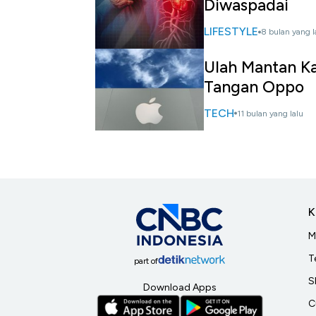
Diwaspadai
LIFESTYLE
8 bulan yang l
Ulah Mantan Ka
Tangan Oppo
TECH
11 bulan yang lalu
K
M
T
part of
S
Download Apps
C