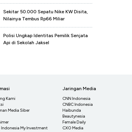
Sekitar 50.000 Sepatu Nike KW Disita,
Nilainya Tembus Rp66 Miliar
Polisi Ungkap Identitas Pemilik Senjata
Api di Sekolah Jaksel
rmasi
Jaringan Media
ang Kami
CNN Indonesia
si
CNBC Indonesia
an Media Siber
Haibunda
Beautynesia
aimer
Female Daily
Indonesia My Investment
CXO Media