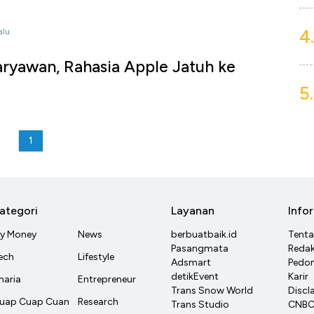
4.
alu
ryawan, Rahasia Apple Jatuh ke
5.
1
ategori
Layanan
Info
y Money
News
berbuatbaik.id
Tent
Pasangmata
Redak
ech
Lifestyle
Adsmart
Pedom
detikEvent
Karir
haria
Entrepreneur
Trans Snow World
Discl
uap Cuap Cuan
Research
Trans Studio
CNBC 