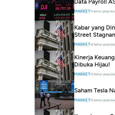
Data Payroll AS
MARKET
1 tahun yang lalu
Kabar yang Din
Street Stagna
MARKET
2 tahun yang lal
Kinerja Keuang
Dibuka Hijau!
MARKET
2 tahun yang lal
Saham Tesla Na
MARKET
2 tahun yang lal