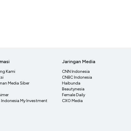
rmasi
Jaringan Media
ang Kami
CNN Indonesia
si
CNBC Indonesia
an Media Siber
Haibunda
Beautynesia
aimer
Female Daily
Indonesia My Investment
CXO Media