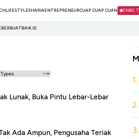
CH
LIFESTYLE
SHARIA
ENTREPRENEUR
CUAP CUAP CUAN
CNBC 
C
BERBUATBAIK.ID
M
1.
k Lunak, Buka Pintu Lebar-Lebar
2.
3.
 Tak Ada Ampun, Pengusaha Teriak