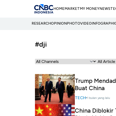
HOME
MARKET
MY MONEY
NEWS
TE
RESEARCH
OPINION
PHOTO
VIDEO
INFOGRAPHI
#dji
Trump Mendada
Buat China
TECH
1 bulan yang lalu
China Diblokir