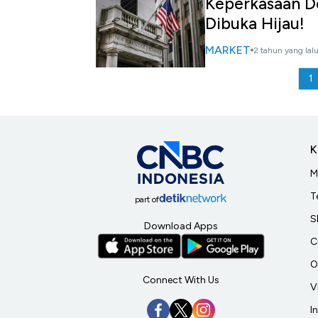
Keperkasaan Do
Dibuka Hijau!
MARKET
2 tahun yang lal
1
K
M
T
part of
S
Download Apps
C
O
Connect With Us
V
I