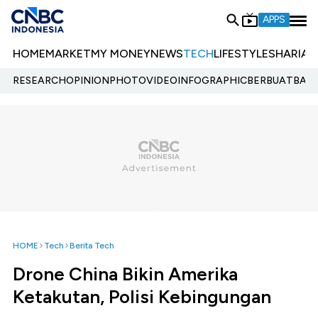
APPS
HOME
MARKET
MY MONEY
NEWS
TECH
LIFESTYLE
SHARIA
E
RESEARCH
OPINION
PHOTO
VIDEO
INFOGRAPHIC
BERBUATBAIK.
HOME
Tech
Berita Tech
Drone China Bikin Amerika
Ketakutan, Polisi Kebingungan