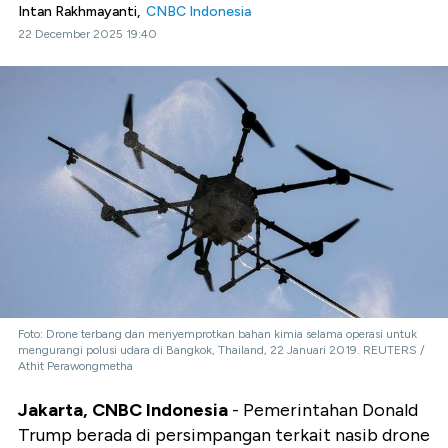
Intan Rakhmayanti,
CNBC Indonesia
22 December 2025 19:40
Foto: Drone terbang dan menyemprotkan bahan kimia selama operasi untuk
mengurangi polusi udara di Bangkok, Thailand, 22 Januari 2019. REUTERS /
Athit Perawongmetha
Jakarta, CNBC Indonesia
- Pemerintahan Donald
Trump berada di persimpangan terkait nasib drone