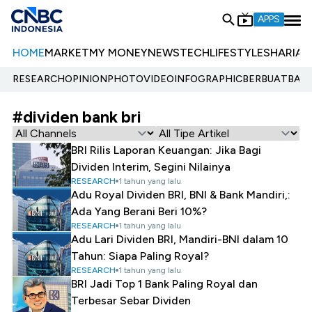
APPS
HOME
MARKET
MY MONEY
NEWS
TECH
LIFESTYLE
SHARIA
E
RESEARCH
OPINION
PHOTO
VIDEO
INFOGRAPHIC
BERBUATBAIK.
#dividen bank bri
BRI Rilis Laporan Keuangan: Jika Bagi
Dividen Interim, Segini Nilainya
RESEARCH
1 tahun yang lalu
Adu Royal Dividen BRI, BNI & Bank Mandiri,:
Ada Yang Berani Beri 10%?
RESEARCH
1 tahun yang lalu
Adu Lari Dividen BRI, Mandiri-BNI dalam 10
Tahun: Siapa Paling Royal?
RESEARCH
1 tahun yang lalu
BRI Jadi Top 1 Bank Paling Royal dan
Terbesar Sebar Dividen