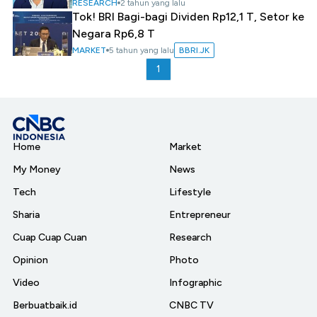
RESEARCH
2 tahun yang lalu
Tok! BRI Bagi-bagi Dividen Rp12,1 T, Setor ke
Negara Rp6,8 T
MARKET
5 tahun yang lalu
BBRI.JK
1
Home
Market
My Money
News
Tech
Lifestyle
Sharia
Entrepreneur
Cuap Cuap Cuan
Research
Opinion
Photo
Video
Infographic
Berbuatbaik.id
CNBC TV