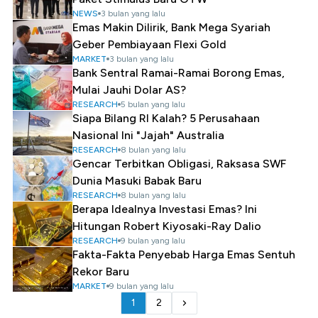
NEWS
3 bulan yang lalu
Emas Makin Dilirik, Bank Mega Syariah
Geber Pembiayaan Flexi Gold
MARKET
3 bulan yang lalu
Bank Sentral Ramai-Ramai Borong Emas,
Mulai Jauhi Dolar AS?
RESEARCH
5 bulan yang lalu
Siapa Bilang RI Kalah? 5 Perusahaan
Nasional Ini "Jajah" Australia
RESEARCH
8 bulan yang lalu
Gencar Terbitkan Obligasi, Raksasa SWF
Dunia Masuki Babak Baru
RESEARCH
8 bulan yang lalu
Berapa Idealnya Investasi Emas? Ini
Hitungan Robert Kiyosaki-Ray Dalio
RESEARCH
9 bulan yang lalu
Fakta-Fakta Penyebab Harga Emas Sentuh
Rekor Baru
MARKET
9 bulan yang lalu
1
2