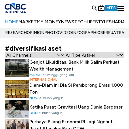
APPS
HOME
MARKET
MY MONEY
NEWS
TECH
LIFESTYLE
SHARIA
E
RESEARCH
OPINION
PHOTO
VIDEO
INFOGRAPHIC
BERBUATBAIK.
#diversifikasi aset
Genjot Likuiditas, Bank Milik Salim Perkuat
Wealth Management
MARKET
3 minggu yang lalu
INTERNASIONAL
Diam-Diam Ini Dia Si Pemborong Emas 1.000
Ton
NEWS
1 bulan yang lalu
Ketika Pusat Gravitasi Uang Dunia Bergeser
OPINI
1 bulan yang lalu
Purbaya Bilang Ekonomi RI Lagi Ngebut,
Paket Stimulus Baru OTW