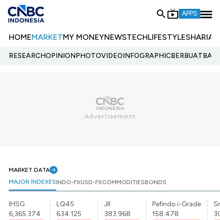
APPS
HOME
MARKET
MY MONEY
NEWS
TECH
LIFESTYLE
SHARIA
E
RESEARCH
OPINION
PHOTO
VIDEO
INFOGRAPHIC
BERBUATBAIK.
MARKET DATA
MAJOR INDEXES
INDO-FX
USD-FX
COMMODITIES
BONDS
IHSG
LQ45
JII
Pefindo i-Grade
Sr
6,365.374
634.125
383.968
158.478
3