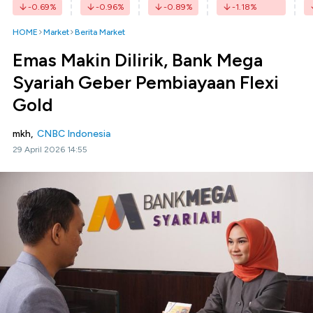
-0.69
%
-0.96
%
-0.89
%
-1.18
%
HOME
Market
Berita Market
Emas Makin Dilirik, Bank Mega
Syariah Geber Pembiayaan Flexi
Gold
mkh,
CNBC Indonesia
29 April 2026 14:55