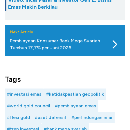
Video: Incar Pasar & Investor Gen Z, Bisnis
Emas Makin Berkilau
Next Article
Pembiayaan Konsumer Bank Mega Syariah
Tumbuh 17,7% per Juni 2026
Tags
#investasi emas
#ketidakpastian geopolitik
#world gold council
#pembiayaan emas
#flexi gold
#aset defensif
#perlindungan nilai
#tren investasi
#bank mega syariah