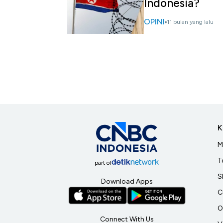
Indonesia?
OPINI
11 bulan yang lalu
K
M
T
part of
S
Download Apps
C
O
Connect With Us