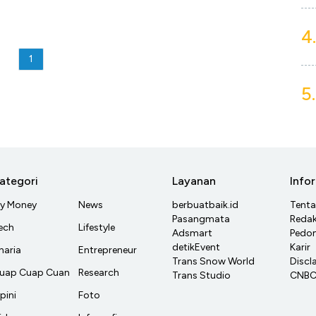
4.
1
5.
ategori
Layanan
Info
y Money
News
berbuatbaik.id
Tent
Pasangmata
Redak
ech
Lifestyle
Adsmart
Pedom
detikEvent
Karir
haria
Entrepreneur
Trans Snow World
Discl
uap Cuap Cuan
Research
Trans Studio
CNBC 
pini
Foto