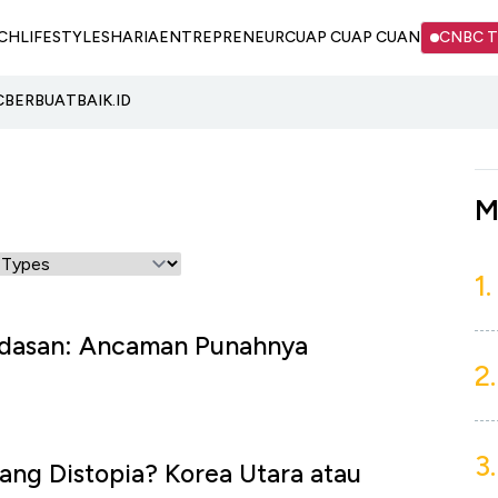
CH
LIFESTYLE
SHARIA
ENTREPRENEUR
CUAP CUAP CUAN
CNBC 
C
BERBUATBAIK.ID
M
1.
dasan: Ancaman Punahnya
2.
3.
ng Distopia? Korea Utara atau