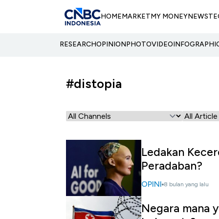
HOME
MARKET
MY MONEY
NEWS
TE
RESEARCH
OPINION
PHOTO
VIDEO
INFOGRAPHI
#distopia
Ledakan Kecer
Peradaban?
OPINI
8 bulan yang lalu
Negara mana ya