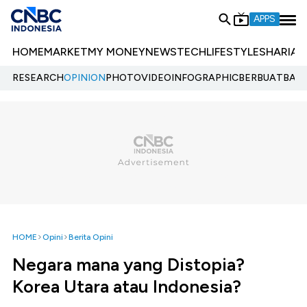
APPS
HOME
MARKET
MY MONEY
NEWS
TECH
LIFESTYLE
SHARIA
E
RESEARCH
OPINION
PHOTO
VIDEO
INFOGRAPHIC
BERBUATBAIK.
HOME
Opini
Berita Opini
Negara mana yang Distopia?
Korea Utara atau Indonesia?