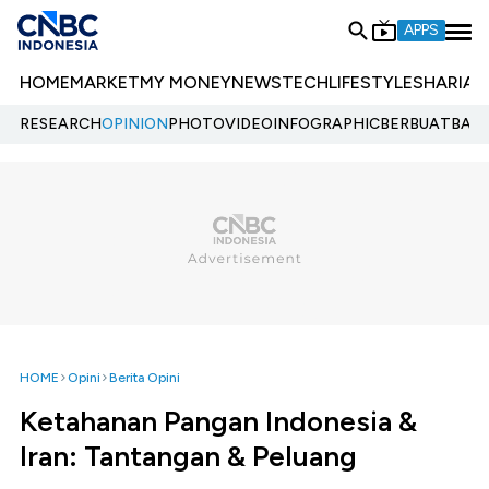
APPS
HOME
MARKET
MY MONEY
NEWS
TECH
LIFESTYLE
SHARIA
E
RESEARCH
OPINION
PHOTO
VIDEO
INFOGRAPHIC
BERBUATBAIK.
HOME
Opini
Berita Opini
Ketahanan Pangan Indonesia &
Iran: Tantangan & Peluang