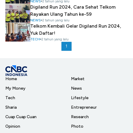
NEWS
2 tahun yang lalu
Digiland Run 2024, Cara Sehat Telkom
Rayakan Ulang Tahun ke-59
NEWS
2 tahun yang lalu
Telkom Kembali Gelar Digiland Run 2024,
Yuk Daftar!
TECH
2 tahun yang lalu
1
Home
Market
My Money
News
Tech
Lifestyle
Sharia
Entrepreneur
Cuap Cuap Cuan
Research
Opinion
Photo