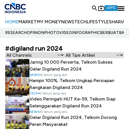
APPS
HOME
MARKET
MY MONEY
NEWS
TECH
LIFESTYLE
SHARIA
E
RESEARCH
OPINION
PHOTO
VIDEO
INFOGRAPHIC
BERBUATBAIK.
#digiland run 2024
Jaring 10.000 Perserta, Telkom Sukses
Gelar Digiland Run 2024
NEWS
2 tahun yang lalu
Hampir 100%, Telkom Ungkap Persiapan
Rangkaian Digiland 2024
TECH
2 tahun yang lalu
Video:Peringati HUT Ke-59, Telkom Siap
Selenggarakan Digiland Run 2024
NEWS
2 tahun yang lalu
Gelar Digiland Run 2024, Telkom Dorong
Peran Masyarakat