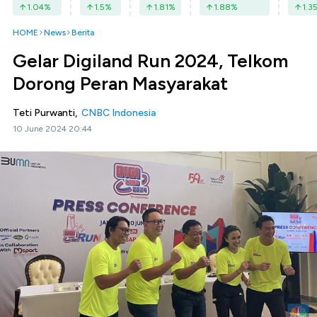
1.04
%
1.5
%
1.81
%
1.88
%
1.3
HOME
News
Berita
Gelar Digiland Run 2024, Telkom
Dorong Peran Masyarakat
Teti Purwanti,
CNBC Indonesia
10 June 2024 20:44