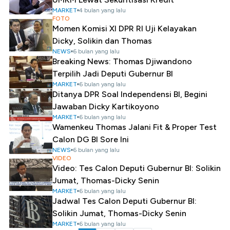
MARKET
4 bulan yang lalu
FOTO
Momen Komisi XI DPR RI Uji Kelayakan
Dicky, Solikin dan Thomas
NEWS
6 bulan yang lalu
Breaking News: Thomas Djiwandono
Terpilih Jadi Deputi Gubernur BI
MARKET
6 bulan yang lalu
Ditanya DPR Soal Independensi BI, Begini
Jawaban Dicky Kartikoyono
MARKET
6 bulan yang lalu
Wamenkeu Thomas Jalani Fit & Proper Test
Calon DG BI Sore Ini
NEWS
6 bulan yang lalu
VIDEO
Video: Tes Calon Deputi Gubernur BI: Solikin
Jumat, Thomas-Dicky Senin
MARKET
6 bulan yang lalu
Jadwal Tes Calon Deputi Gubernur BI:
Solikin Jumat, Thomas-Dicky Senin
MARKET
6 bulan yang lalu