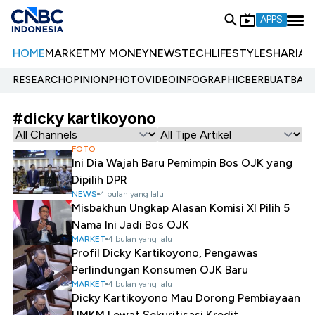
APPS
HOME
MARKET
MY MONEY
NEWS
TECH
LIFESTYLE
SHARIA
E
RESEARCH
OPINION
PHOTO
VIDEO
INFOGRAPHIC
BERBUATBAIK.
#dicky kartikoyono
FOTO
Ini Dia Wajah Baru Pemimpin Bos OJK yang
Dipilih DPR
NEWS
4 bulan yang lalu
Misbakhun Ungkap Alasan Komisi XI Pilih 5
Nama Ini Jadi Bos OJK
MARKET
4 bulan yang lalu
Profil Dicky Kartikoyono, Pengawas
Perlindungan Konsumen OJK Baru
MARKET
4 bulan yang lalu
Dicky Kartikoyono Mau Dorong Pembiayaan
UMKM Lewat Sekuritisasi Kredit