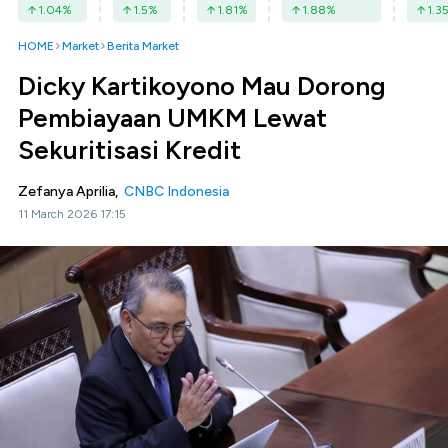
1.04
%
1.5
%
1.81
%
1.88
%
1.3
HOME
Market
Berita Market
Dicky Kartikoyono Mau Dorong
Pembiayaan UMKM Lewat
Sekuritisasi Kredit
Zefanya Aprilia,
CNBC Indonesia
11 March 2026 17:15