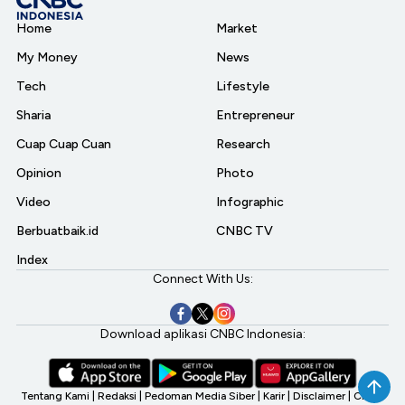
Home
Market
My Money
News
Tech
Lifestyle
Sharia
Entrepreneur
Cuap Cuap Cuan
Research
Opinion
Photo
Video
Infographic
Berbuatbaik.id
CNBC TV
Index
Connect With Us:
Download aplikasi CNBC Indonesia:
Tentang Kami
|
Redaksi
|
Pedoman Media Siber
|
Karir
|
Disclaimer
|
CNBC