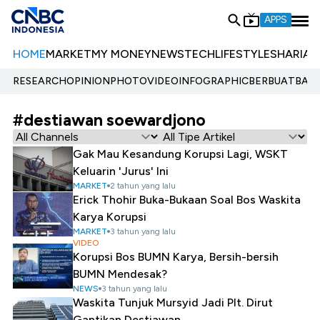
APPS
HOME
MARKET
MY MONEY
NEWS
TECH
LIFESTYLE
SHARIA
E
RESEARCH
OPINION
PHOTO
VIDEO
INFOGRAPHIC
BERBUATBAIK.
#destiawan soewardjono
Gak Mau Kesandung Korupsi Lagi, WSKT
Keluarin 'Jurus' Ini
MARKET
2 tahun yang lalu
Erick Thohir Buka-Bukaan Soal Bos Waskita
Karya Korupsi
MARKET
3 tahun yang lalu
VIDEO
Korupsi Bos BUMN Karya, Bersih-bersih
BUMN Mendesak?
NEWS
3 tahun yang lalu
Waskita Tunjuk Mursyid Jadi Plt. Dirut
Gantikan Destiawan