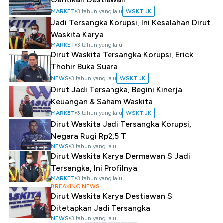
MARKET
3 tahun yang lalu
WSKT.JK
Jadi Tersangka Korupsi, Ini Kesalahan Dirut
Waskita Karya
MARKET
3 tahun yang lalu
Dirut Waskita Tersangka Korupsi, Erick
Thohir Buka Suara
NEWS
3 tahun yang lalu
WSKT.JK
Dirut Jadi Tersangka, Begini Kinerja
Keuangan & Saham Waskita
MARKET
3 tahun yang lalu
WSKT.JK
Dirut Waskita Jadi Tersangka Korupsi,
Negara Rugi Rp2,5 T
NEWS
3 tahun yang lalu
Dirut Waskita Karya Dermawan S Jadi
Tersangka, Ini Profilnya
MARKET
3 tahun yang lalu
BREAKING NEWS
Dirut Waskita Karya Destiawan S
Ditetapkan Jadi Tersangka
NEWS
3 tahun yang lalu