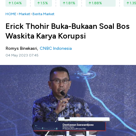
1.04
%
1.5
%
1.81
%
1.88
%
1.3
HOME
Market
Berita Market
Erick Thohir Buka-Bukaan Soal Bos
Waskita Karya Korupsi
Romys Binekasri,
CNBC Indonesia
04 May 2023 07:45