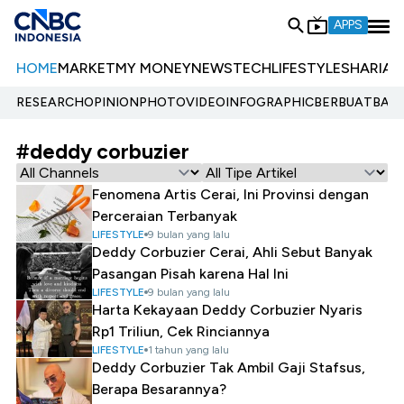
APPS
HOME
MARKET
MY MONEY
NEWS
TECH
LIFESTYLE
SHARIA
E
RESEARCH
OPINION
PHOTO
VIDEO
INFOGRAPHIC
BERBUATBAIK.
#deddy corbuzier
Fenomena Artis Cerai, Ini Provinsi dengan
Perceraian Terbanyak
LIFESTYLE
9 bulan yang lalu
Deddy Corbuzier Cerai, Ahli Sebut Banyak
Pasangan Pisah karena Hal Ini
LIFESTYLE
9 bulan yang lalu
Harta Kekayaan Deddy Corbuzier Nyaris
Rp1 Triliun, Cek Rinciannya
LIFESTYLE
1 tahun yang lalu
Deddy Corbuzier Tak Ambil Gaji Stafsus,
Berapa Besarannya?