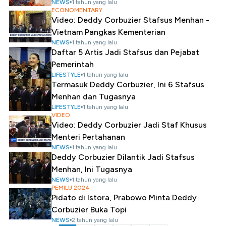
NEWS
1 tahun yang lalu
ECONOMENTARY
Video: Deddy Corbuzier Stafsus Menhan -
Vietnam Pangkas Kementerian
NEWS
1 tahun yang lalu
Daftar 5 Artis Jadi Stafsus dan Pejabat
Pemerintah
LIFESTYLE
1 tahun yang lalu
Termasuk Deddy Corbuzier, Ini 6 Stafsus
Menhan dan Tugasnya
LIFESTYLE
1 tahun yang lalu
VIDEO
Video: Deddy Corbuzier Jadi Staf Khusus
Menteri Pertahanan
NEWS
1 tahun yang lalu
Deddy Corbuzier Dilantik Jadi Stafsus
Menhan, Ini Tugasnya
NEWS
1 tahun yang lalu
PEMILU 2024
Pidato di Istora, Prabowo Minta Deddy
Corbuzier Buka Topi
NEWS
2 tahun yang lalu