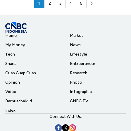
1
2
3
4
5
Home
Market
My Money
News
Tech
Lifestyle
Sharia
Entrepreneur
Cuap Cuap Cuan
Research
Opinion
Photo
Video
Infographic
Berbuatbaik.id
CNBC TV
Index
Connect With Us: