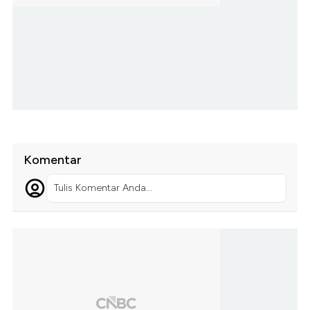
Komentar
Tulis Komentar Anda...