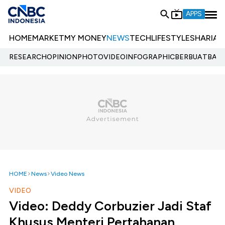
APPS
HOME
MARKET
MY MONEY
NEWS
TECH
LIFESTYLE
SHARIA
E
RESEARCH
OPINION
PHOTO
VIDEO
INFOGRAPHIC
BERBUATBAIK.
HOME
News
Video News
VIDEO
Video: Deddy Corbuzier Jadi Staf
Khusus Menteri Pertahanan