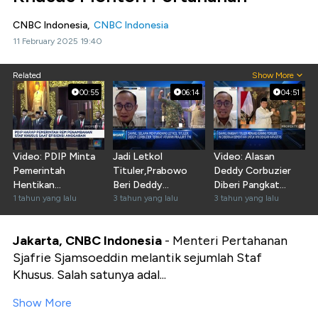
CNBC Indonesia,
CNBC Indonesia
11 February 2025 19:40
Related
Show More
00:55
06:14
04:51
Video: PDIP Minta
Jadi Letkol
Video: Alasan
Pemerintah
Tituler,Prabowo
Deddy Corbuzier
Hentikan
Beri Deddy
Diberi Pangkat
Penambahan
1 tahun yang lalu
Corbuzier Tugas
3 tahun yang lalu
Letkol Tituler
3 tahun yang lalu
Stafsus
Khusus
Jakarta, CNBC Indonesia
-
Menteri Pertahanan
Sjafrie Sjamsoeddin melantik sejumlah Staf
Khusus. Salah satunya adal...
Show More