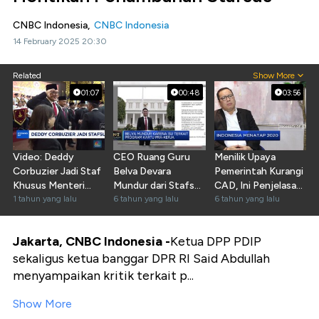
CNBC Indonesia,
CNBC Indonesia
14 February 2025 20:30
Related
Show More
01:07
00:48
03:56
Video: Deddy
CEO Ruang Guru
Menilik Upaya
Corbuzier Jadi Staf
Belva Devara
Pemerintah Kurangi
Khusus Menteri
Mundur dari Stafsus
CAD, Ini Penjelasan
Pertahanan
1 tahun yang lalu
Presiden
6 tahun yang lalu
Stafsus
6 tahun yang lalu
Jakarta, CNBC Indonesia -
Ketua DPP PDIP
sekaligus ketua banggar DPR RI Said Abdullah
menyampaikan kritik terkait p...
Show More