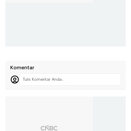
Komentar
Tulis Komentar Anda...