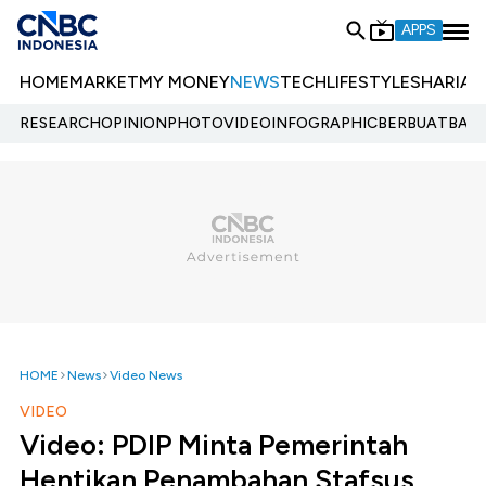
APPS
HOME
MARKET
MY MONEY
NEWS
TECH
LIFESTYLE
SHARIA
E
RESEARCH
OPINION
PHOTO
VIDEO
INFOGRAPHIC
BERBUATBAIK.
HOME
News
Video News
VIDEO
Video: PDIP Minta Pemerintah
Hentikan Penambahan Stafsus