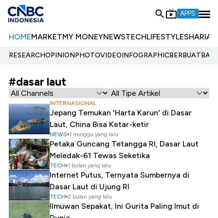
APPS
HOME
MARKET
MY MONEY
NEWS
TECH
LIFESTYLE
SHARIA
E
RESEARCH
OPINION
PHOTO
VIDEO
INFOGRAPHIC
BERBUATBAIK.
#dasar laut
INTERNASIONAL
Jepang Temukan 'Harta Karun' di Dasar
Laut, China Bisa Ketar-ketir
NEWS
1 minggu yang lalu
Petaka Guncang Tetangga RI, Dasar Laut
Meledak-61 Tewas Seketika
TECH
1 bulan yang lalu
Internet Putus, Ternyata Sumbernya di
Dasar Laut di Ujung RI
TECH
2 bulan yang lalu
Ilmuwan Sepakat, Ini Gurita Paling Imut di
Dunia