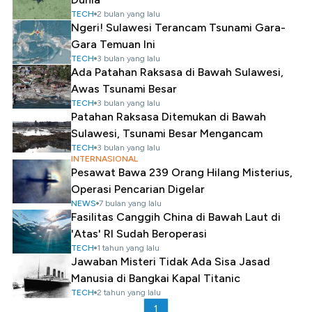
TECH
2 bulan yang lalu
Ngeri! Sulawesi Terancam Tsunami Gara-
Gara Temuan Ini
TECH
3 bulan yang lalu
Ada Patahan Raksasa di Bawah Sulawesi,
Awas Tsunami Besar
TECH
3 bulan yang lalu
Patahan Raksasa Ditemukan di Bawah
Sulawesi, Tsunami Besar Mengancam
TECH
3 bulan yang lalu
INTERNASIONAL
Pesawat Bawa 239 Orang Hilang Misterius,
Operasi Pencarian Digelar
NEWS
7 bulan yang lalu
Fasilitas Canggih China di Bawah Laut di
'Atas' RI Sudah Beroperasi
TECH
1 tahun yang lalu
Jawaban Misteri Tidak Ada Sisa Jasad
Manusia di Bangkai Kapal Titanic
TECH
2 tahun yang lalu
1