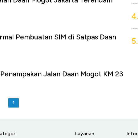
lan Daan Mogot Jakarta Terendam
4.
rmal Pembuatan SIM di Satpas Daan
5.
ni Penampakan Jalan Daan Mogot KM 23
1
ategori
Layanan
Info