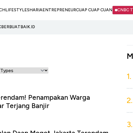
CH
LIFESTYLE
SHARIA
ENTREPRENEUR
CUAP CUAP CUAN
CNBC 
C
BERBUATBAIK.ID
M
1.
Terendam! Penampakan Warga
2.
 Terjang Banjir
3.