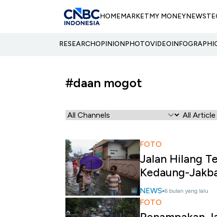
HOME
MARKET
MY MONEY
NEWS
TE
RESEARCH
OPINION
PHOTO
VIDEO
INFOGRAPHI
#daan mogot
FOTO
Jalan Hilang 
Kedaung-Jakbar
NEWS
6 bulan yang lalu
FOTO