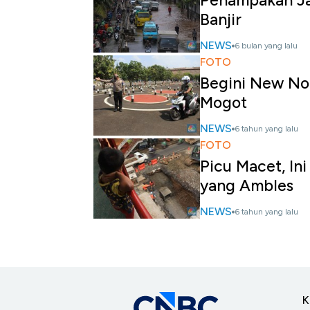
Penampakan Ja
Banjir
NEWS
6 bulan yang lalu
FOTO
Begini New No
Mogot
NEWS
6 tahun yang lalu
FOTO
Picu Macet, I
yang Ambles
NEWS
6 tahun yang lalu
K