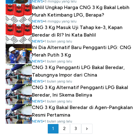
NEWS
3 minggu yang lalu
Bahlil Ungkap Harga CNG 3 Kg Bakal Lebih
Murah Ketimbang LPG, Berapa?
NEWS
4 minggu yang lalu
CNG 3 Kg Masuk Uji Tahap ke-3, Kapan
Beredar di RI? Ini Kata Bahlil
NEWS
1 bulan yang lalu
Ini Dia Alternatif Baru Pengganti LPG: CNG
Merah Putih 3 Kg
NEWS
1 bulan yang lalu
CNG 3 Kg Pengganti LPG Bakal Beredar,
Tabungnya Impor dari China
NEWS
1 bulan yang lalu
CNG 3 Kg Alternatif Pengganti LPG Bakal
Beredar, Ini Skema Belinya
NEWS
1 bulan yang lalu
CNG 3 Kg Bakal Beredar di Agen-Pangkalan
Resmi Pertamina
NEWS
1 bulan yang lalu
1
2
3