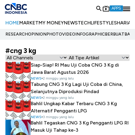
APPS
HOME
MARKET
MY MONEY
NEWS
TECH
LIFESTYLE
SHARIA
E
RESEARCH
OPINION
PHOTO
VIDEO
INFOGRAPHIC
BERBUATBAIK.
#cng 3 kg
Siap-Siap! RI Mau Uji Coba CNG 3 Kg di
Jawa Barat Agustus 2026
NEWS
2 minggu yang lalu
Tabung CNG 3 Kg Lagi Uji Coba di China,
Selanjutnya Diproduksi Pindad
NEWS
2 minggu yang lalu
Bahlil Ungkap Kabar Terbaru CNG 3 Kg
Alternatif Pengganti LPG
NEWS
3 minggu yang lalu
Bahlil Tegaskan CNG 3 Kg Pengganti LPG RI
Masuk Uji Tahap ke-3