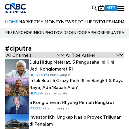
APPS
HOME
MARKET
MY MONEY
NEWS
TECH
LIFESTYLE
SHARIA
E
RESEARCH
OPINION
PHOTO
VIDEO
INFOGRAPHIC
BERBUATBAIK.
#ciputra
Dulu Hidup Melarat, 5 Pengusaha Ini Kini
Jadi Konglomerat RI
LIFESTYLE
4 bulan yang lalu
Imlek Buat 5 Crazy Rich RI Ini Bangkit & Kaya
Raya, Ada 'Babah Alun'
NEWS
5 bulan yang lalu
5 Konglomerat RI yang Pernah Bangkrut
MARKET
1 tahun yang lalu
Investor IKN Ungkap Nasib Proyek Triliunan
di Penajam