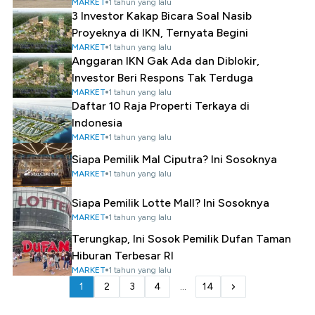
MARKET
1 tahun yang lalu
3 Investor Kakap Bicara Soal Nasib
Proyeknya di IKN, Ternyata Begini
MARKET
1 tahun yang lalu
Anggaran IKN Gak Ada dan Diblokir,
Investor Beri Respons Tak Terduga
MARKET
1 tahun yang lalu
Daftar 10 Raja Properti Terkaya di
Indonesia
MARKET
1 tahun yang lalu
Siapa Pemilik Mal Ciputra? Ini Sosoknya
MARKET
1 tahun yang lalu
Siapa Pemilik Lotte Mall? Ini Sosoknya
MARKET
1 tahun yang lalu
Terungkap, Ini Sosok Pemilik Dufan Taman
Hiburan Terbesar RI
MARKET
1 tahun yang lalu
1
2
3
4
...
14