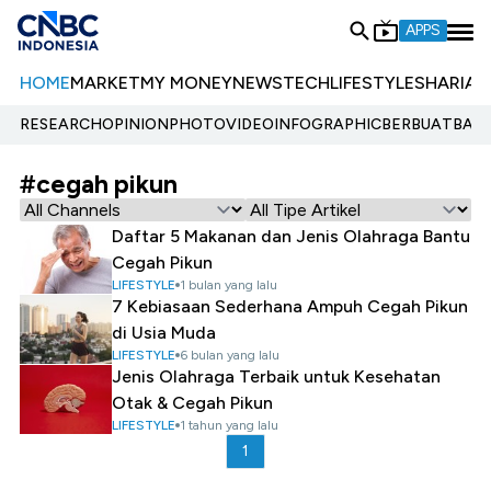
APPS
HOME
MARKET
MY MONEY
NEWS
TECH
LIFESTYLE
SHARIA
E
RESEARCH
OPINION
PHOTO
VIDEO
INFOGRAPHIC
BERBUATBAIK.
#cegah pikun
Daftar 5 Makanan dan Jenis Olahraga Bantu
Cegah Pikun
LIFESTYLE
1 bulan yang lalu
7 Kebiasaan Sederhana Ampuh Cegah Pikun
di Usia Muda
LIFESTYLE
6 bulan yang lalu
Jenis Olahraga Terbaik untuk Kesehatan
Otak & Cegah Pikun
LIFESTYLE
1 tahun yang lalu
1