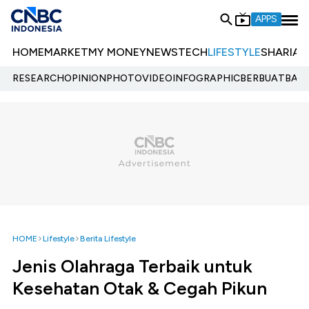
APPS
HOME
MARKET
MY MONEY
NEWS
TECH
LIFESTYLE
SHARIA
E
RESEARCH
OPINION
PHOTO
VIDEO
INFOGRAPHIC
BERBUATBAIK.
HOME
Lifestyle
Berita Lifestyle
Jenis Olahraga Terbaik untuk
Kesehatan Otak & Cegah Pikun