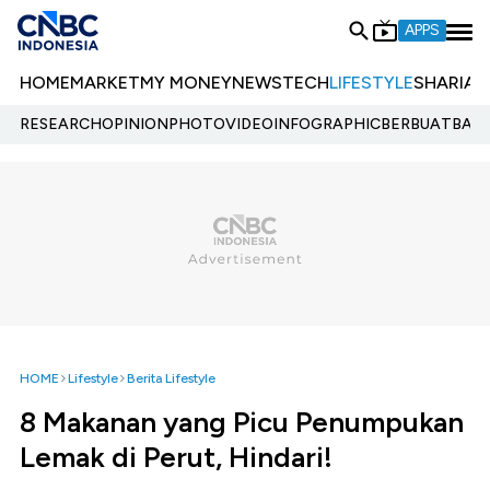
APPS
HOME
MARKET
MY MONEY
NEWS
TECH
LIFESTYLE
SHARIA
E
RESEARCH
OPINION
PHOTO
VIDEO
INFOGRAPHIC
BERBUATBAIK.
HOME
Lifestyle
Berita Lifestyle
8 Makanan yang Picu Penumpukan
Lemak di Perut, Hindari!