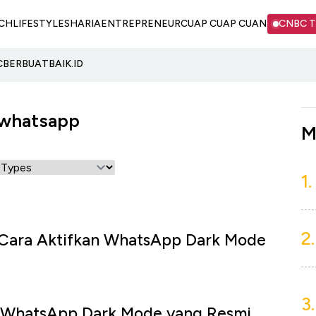
CH
LIFESTYLE
SHARIA
ENTREPRENEUR
CUAP CUAP CUAN
CNBC 
C
BERBUATBAIK.ID
 whatsapp
M
1.
2.
l Cara Aktifkan WhatsApp Dark Mode
3.
a WhatsApp Dark Mode yang Resmi