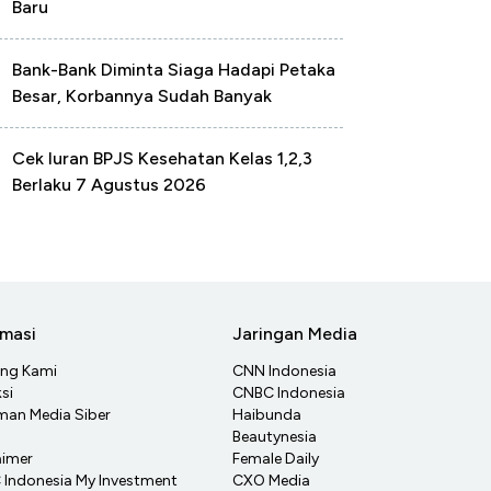
Baru
Bank-Bank Diminta Siaga Hadapi Petaka
Besar, Korbannya Sudah Banyak
Cek Iuran BPJS Kesehatan Kelas 1,2,3
Berlaku 7 Agustus 2026
rmasi
Jaringan Media
ang Kami
CNN Indonesia
si
CNBC Indonesia
an Media Siber
Haibunda
Beautynesia
aimer
Female Daily
Indonesia My Investment
CXO Media