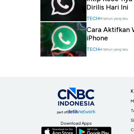
Dirilis Hari Ini
TECH
6 tahun yang lalu
Cara Aktifkan
iPhone
TECH
6 tahun yang lalu
K
M
T
part of
S
Download Apps
C