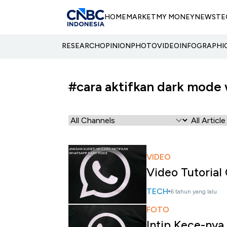
HOME
MARKET
MY MONEY
NEWS
TE
RESEARCH
OPINION
PHOTO
VIDEO
INFOGRAPHI
#cara aktifkan dark mode
VIDEO
Video Tutoria
TECH
6 tahun yang lalu
FOTO
Intip Kece-ny