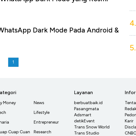
4.
 WhatsApp Dark Mode Pada Android &
5.
1
ategori
Layanan
Info
y Money
News
berbuatbaik.id
Tent
Pasangmata
Redak
ech
Lifestyle
Adsmart
Pedom
detikEvent
Karir
haria
Entrepreneur
Trans Snow World
Discl
uap Cuap Cuan
Research
Trans Studio
CNBC 