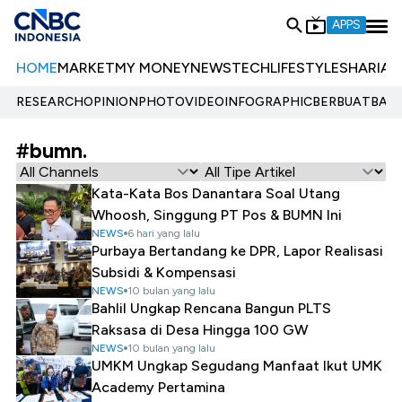
APPS
HOME
MARKET
MY MONEY
NEWS
TECH
LIFESTYLE
SHARIA
E
RESEARCH
OPINION
PHOTO
VIDEO
INFOGRAPHIC
BERBUATBAIK.
#bumn.
Kata-Kata Bos Danantara Soal Utang
Whoosh, Singgung PT Pos & BUMN Ini
NEWS
6 hari yang lalu
Purbaya Bertandang ke DPR, Lapor Realisasi
Subsidi & Kompensasi
NEWS
10 bulan yang lalu
Bahlil Ungkap Rencana Bangun PLTS
Raksasa di Desa Hingga 100 GW
NEWS
10 bulan yang lalu
UMKM Ungkap Segudang Manfaat Ikut UMK
Academy Pertamina