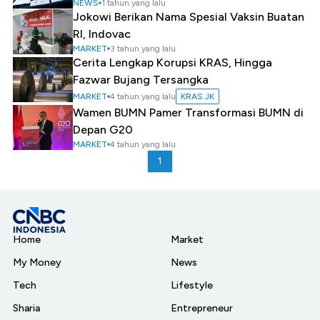
NEWS
1 tahun yang lalu
Jokowi Berikan Nama Spesial Vaksin Buatan
RI, Indovac
MARKET
3 tahun yang lalu
Cerita Lengkap Korupsi KRAS, Hingga
Fazwar Bujang Tersangka
MARKET
4 tahun yang lalu
KRAS.JK
Wamen BUMN Pamer Transformasi BUMN di
Depan G20
MARKET
4 tahun yang lalu
1
Home
Market
My Money
News
Tech
Lifestyle
Sharia
Entrepreneur