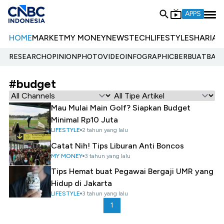
APPS
HOME
MARKET
MY MONEY
NEWS
TECH
LIFESTYLE
SHARIA
E
RESEARCH
OPINION
PHOTO
VIDEO
INFOGRAPHIC
BERBUATBAIK.
#budget
Mau Mulai Main Golf? Siapkan Budget
Minimal Rp10 Juta
LIFESTYLE
2 tahun yang lalu
Catat Nih! Tips Liburan Anti Boncos
MY MONEY
3 tahun yang lalu
Tips Hemat buat Pegawai Bergaji UMR yang
Hidup di Jakarta
LIFESTYLE
3 tahun yang lalu
1