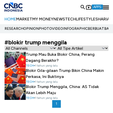
APPS
HOME
MARKET
MY MONEY
NEWS
TECH
LIFESTYLE
SHARIA
E
RESEARCH
OPINION
PHOTO
VIDEO
INFOGRAPHIC
BERBUATBAIK.
#blokir trump menggila
Trump Mau Buka Blokir China, Perang
Dagang Berakhir?
TECH
1 tahun yang lalu
Blokir Gila-gilaan Trump Bikin China Makin
Perkasa, Ini Buktinya
TECH
1 tahun yang lalu
Blokir Trump Menggila, China: AS Tidak
Akan Lebih Maju
TECH
1 tahun yang lalu
1