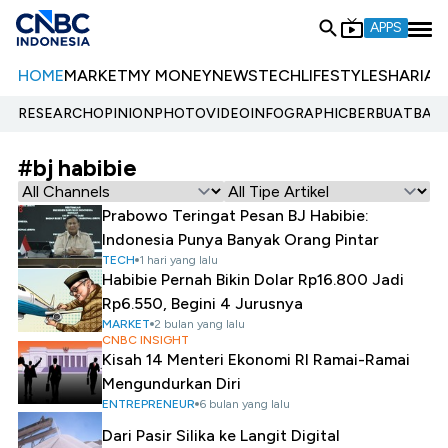
APPS
HOME
MARKET
MY MONEY
NEWS
TECH
LIFESTYLE
SHARIA
E
RESEARCH
OPINION
PHOTO
VIDEO
INFOGRAPHIC
BERBUATBAIK.
#bj habibie
Prabowo Teringat Pesan BJ Habibie:
Indonesia Punya Banyak Orang Pintar
TECH
1 hari yang lalu
Habibie Pernah Bikin Dolar Rp16.800 Jadi
Rp6.550, Begini 4 Jurusnya
MARKET
2 bulan yang lalu
CNBC INSIGHT
Kisah 14 Menteri Ekonomi RI Ramai-Ramai
Mengundurkan Diri
ENTREPRENEUR
6 bulan yang lalu
Dari Pasir Silika ke Langit Digital