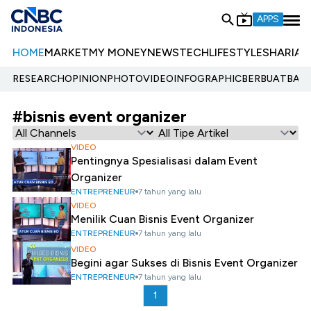
APPS
HOME
MARKET
MY MONEY
NEWS
TECH
LIFESTYLE
SHARIA
E
RESEARCH
OPINION
PHOTO
VIDEO
INFOGRAPHIC
BERBUATBAIK.
#bisnis event organizer
VIDEO
Pentingnya Spesialisasi dalam Event
Organizer
ENTREPRENEUR
7 tahun yang lalu
VIDEO
Menilik Cuan Bisnis Event Organizer
ENTREPRENEUR
7 tahun yang lalu
VIDEO
Begini agar Sukses di Bisnis Event Organizer
ENTREPRENEUR
7 tahun yang lalu
1