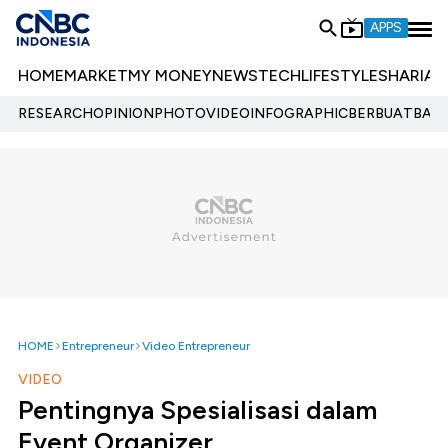
APPS
HOME
MARKET
MY MONEY
NEWS
TECH
LIFESTYLE
SHARIA
E
RESEARCH
OPINION
PHOTO
VIDEO
INFOGRAPHIC
BERBUATBAIK.
HOME
Entrepreneur
Video Entrepreneur
VIDEO
Pentingnya Spesialisasi dalam
Event Organizer