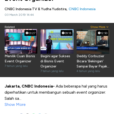
CNBC Indonesia TV & Yudha Yudistira,
CNBC Indonesia
03 March 2019 14:44
Related
Show More
03:27
09:18
12:50
Menilik Cuan Bisnis
Begini agar Sukses
Deddy Corbuzier
Event Organizer
di Bisnis Event
Bicara 'Bekingan'
7 tahun yang lalu
Organizer
Sampai Bayar Pajak
7 tahun yang lalu
Rp 8 M
4 tahun yang lalu
Jakarta, CNBC Indonesia-
Ada beberapa hal yang harus
diperhatikan untuk membangun sebuah
event organizer
.
Salah sa...
Show More