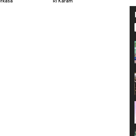
erkasa
RI Karam