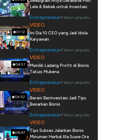
Selebgram Anya Geraldine Pilih
Lele & Bebek untuk Investasi
Entrepreneur
7 tahun yang lalu
VIDEO
01:12
Ini Dia 10 CEO yang Jadi Idola
Karyawan
Entrepreneur
7 tahun yang lalu
VIDEO
04:51
Menilik Ladang Profit di Bisnis
Tatuis Mukena
Entrepreneur
7 tahun yang lalu
VIDEO
04:52
Berani Berinvestasi Jadi Tips
Besarkan Bisnis
Entrepreneur
7 tahun yang lalu
VIDEO
Tips Sukses Jalankan Bisnis
06:47
Minuman Herbal Ala Suwe Ora