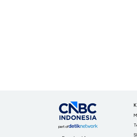
K
M
T
part of
S