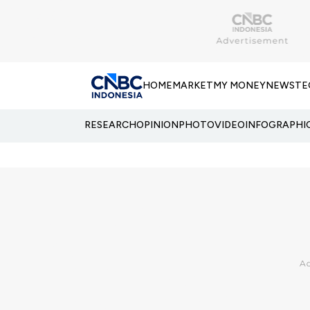
HOME
MARKET
MY MONEY
NEWS
TE
RESEARCH
OPINION
PHOTO
VIDEO
INFOGRAPHI