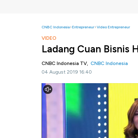
CNBC Indonesia
Entrepreneur
Video Entrepreneur
VIDEO
Ladang Cuan Bisnis 
CNBC Indonesia TV,
CNBC Indonesia
04 August 2019 16:40
Jakarta, CNBC Indonesia-
Kurang dari dua
atau Hari Raya Kurban. Hari raya ini identik
yang merayakan, tapi juga bagi pebisnis hew
bisnis hewan kurban. Tapi apa saja yang per
Simak pemaparan Mercy Andrea di Investime
Bagikan: