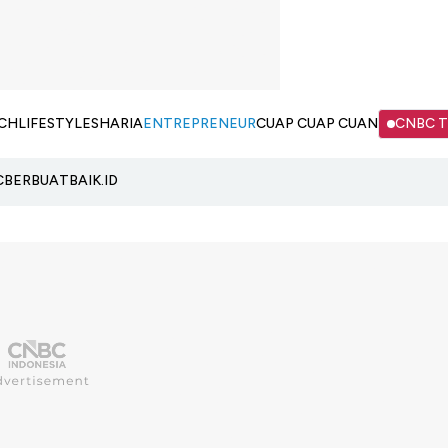
CH
LIFESTYLE
SHARIA
ENTREPRENEUR
CUAP CUAP CUAN
CNBC 
C
BERBUATBAIK.ID