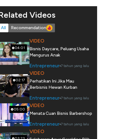
Related Videos
All
Recommendation
VIDEO
04:01
Bisnis Daycare, Peluang Usaha
Mengurus Anak
Entrepreneur
7 tahun yang lalu
VIDEO
02:17
Perhatikan Ini Jika Mau
Berbisnis Hewan Kurban
Entrepreneur
7 tahun yang lalu
VIDEO
05:00
Menata Cuan Bisnis Barbershop
Entrepreneur
7 tahun yang lalu
VIDEO
03:23