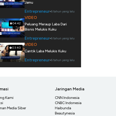
Jamu
Entrepreneur
6 tahun yang lalu
VIDEO
04:42
Peluang Meraup Laba Dari
Bisnis Melukis Kuku
Entrepreneur
6 tahun yang lalu
VIDEO
03:40
Cantik Laba Melukis Kuku
Entrepreneur
6 tahun yang lalu
rmasi
Jaringan Media
ang Kami
CNN Indonesia
si
CNBC Indonesia
an Media Siber
Haibunda
Beautynesia