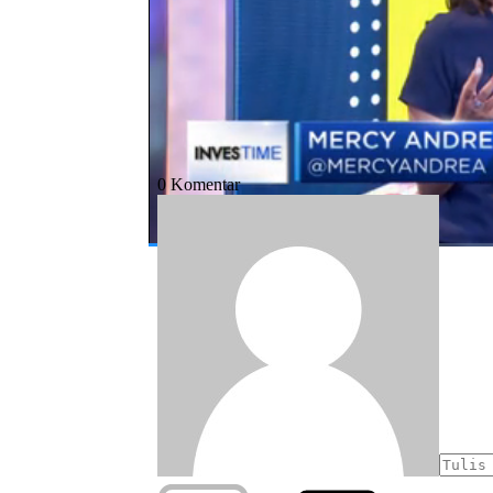
#entrepreneur
#investasi
#bisnis hew