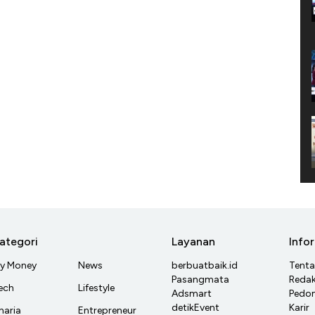
ategori
Layanan
Info
y Money
News
berbuatbaik.id
Tent
Pasangmata
Redak
ech
Lifestyle
Adsmart
Pedom
detikEvent
Karir
haria
Entrepreneur