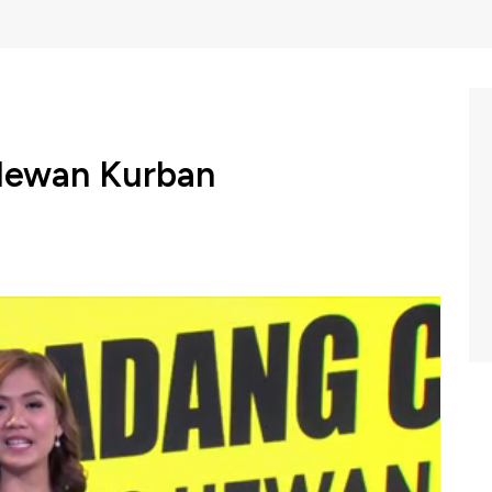
Hewan Kurban
 minggu lagi kita akan merayakan Hari Raya Idul Adha
 dengan bagi-bagi berkah tidak hanya bagi umat Muslim
an kurban. Barangkali Anda juga tertarik untuk memulai
lu dipertimbangkan?
, CNBC Indonesia (Kamis, 01/08/2019) berikut ini.