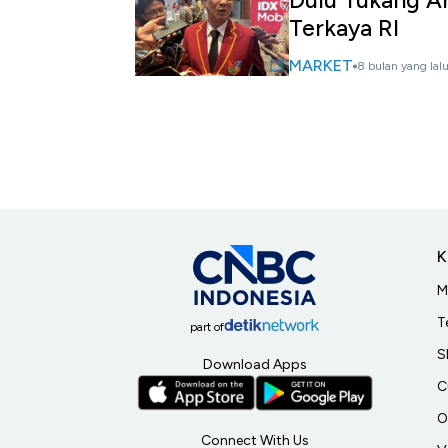
Dulu Tukang An
Terkaya RI
MARKET
8 bulan yang lal
K
M
T
part of
S
Download Apps
C
O
Connect With Us