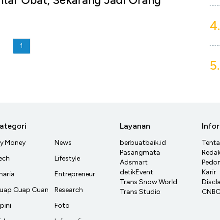
tar Obat, Sekarang Jadi Orang
4.
u
1
5.
ategori
Layanan
Info
y Money
News
berbuatbaik.id
Tent
Pasangmata
Redak
ech
Lifestyle
Adsmart
Pedom
detikEvent
Karir
haria
Entrepreneur
Trans Snow World
Discl
uap Cuap Cuan
Research
Trans Studio
CNBC 
pini
Foto