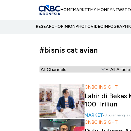
HOME
MARKET
MY MONEY
NEWS
TE
RESEARCH
OPINION
PHOTO
VIDEO
INFOGRAPHI
#bisnis cat avian
CNBC INSIGHT
Lahir di Bekas
100 Triliun
MARKET
8 bulan yang lal
CNBC INSIGHT