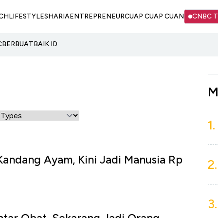
CH
LIFESTYLE
SHARIA
ENTREPRENEUR
CUAP CUAP CUAN
CNBC 
C
BERBUATBAIK.ID
M
1.
 Kandang Ayam, Kini Jadi Manusia Rp
2.
u
3.