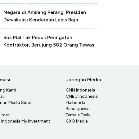
Negara di Ambang Perang, Presiden
Dievakuasi Kendaraan Lapis Baja
Bos Mal Tak Peduli Peringatan
Kontraktor, Berujung 502 Orang Tewas
rmasi
Jaringan Media
ang Kami
CNN Indonesia
si
CNBC Indonesia
an Media Siber
Haibunda
Beautynesia
aimer
Female Daily
Indonesia My Investment
CXO Media