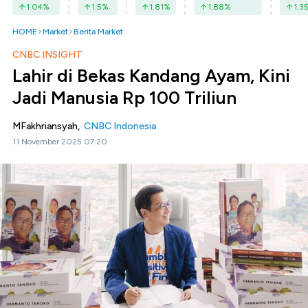
1.04
%
1.5
%
1.81
%
1.88
%
1.3
HOME
Market
Berita Market
CNBC INSIGHT
Lahir di Bekas Kandang Ayam, Kini
Jadi Manusia Rp 100 Triliun
MFakhriansyah,
CNBC Indonesia
11 November 2025 07:20