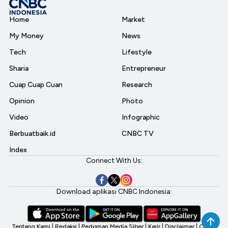
Home
Market
My Money
News
Tech
Lifestyle
Sharia
Entrepreneur
Cuap Cuap Cuan
Research
Opinion
Photo
Video
Infographic
Berbuatbaik.id
CNBC TV
Index
Connect With Us:
Download aplikasi CNBC Indonesia:
Tentang Kami
|
Redaksi
|
Pedoman Media Siber
|
Karir
|
Disclaimer
|
CNBC