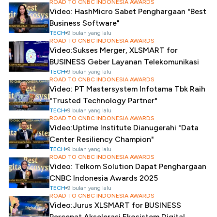
ROAD TO CNBC INDONESIA AWARDS
Video: HashMicro Sabet Penghargaan "Best
Business Software"
TECH
9 bulan yang lalu
ROAD TO CNBC INDONESIA AWARDS
Video:Sukses Merger, XLSMART for
BUSINESS Geber Layanan Telekomunikasi
TECH
9 bulan yang lalu
ROAD TO CNBC INDONESIA AWARDS
Video: PT Mastersystem Infotama Tbk Raih
"Trusted Technology Partner"
TECH
9 bulan yang lalu
ROAD TO CNBC INDONESIA AWARDS
Video:Uptime Institute Dianugerahi "Data
Center Resiliency Champion"
TECH
9 bulan yang lalu
ROAD TO CNBC INDONESIA AWARDS
Video: Telkom Solution Dapat Penghargaan
CNBC Indonesia Awards 2025
TECH
9 bulan yang lalu
ROAD TO CNBC INDONESIA AWARDS
Video:Jurus XLSMART for BUSINESS
Percepat Akselerasi Ekosistem Digital