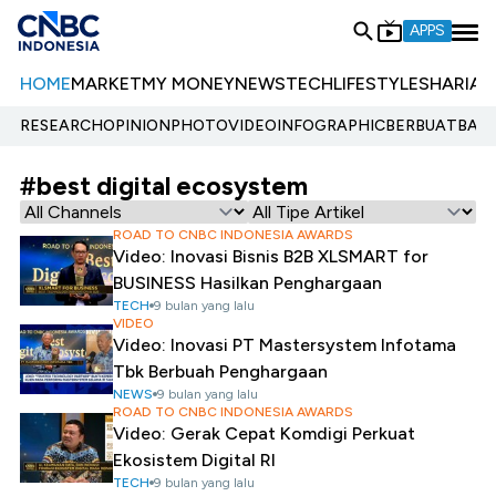
APPS
HOME
MARKET
MY MONEY
NEWS
TECH
LIFESTYLE
SHARIA
E
RESEARCH
OPINION
PHOTO
VIDEO
INFOGRAPHIC
BERBUATBAIK.
#best digital ecosystem
ROAD TO CNBC INDONESIA AWARDS
Video: Inovasi Bisnis B2B XLSMART for
BUSINESS Hasilkan Penghargaan
TECH
9 bulan yang lalu
VIDEO
Video: Inovasi PT Mastersystem Infotama
Tbk Berbuah Penghargaan
NEWS
9 bulan yang lalu
ROAD TO CNBC INDONESIA AWARDS
Video: Gerak Cepat Komdigi Perkuat
Ekosistem Digital RI
TECH
9 bulan yang lalu