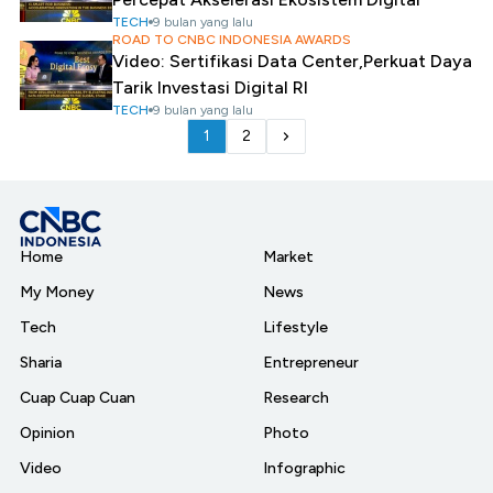
TECH
9 bulan yang lalu
ROAD TO CNBC INDONESIA AWARDS
Video: Sertifikasi Data Center,Perkuat Daya
Tarik Investasi Digital RI
TECH
9 bulan yang lalu
1
2
Home
Market
My Money
News
Tech
Lifestyle
Sharia
Entrepreneur
Cuap Cuap Cuan
Research
Opinion
Photo
Video
Infographic