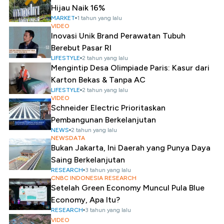
Hijau Naik 16%
MARKET
1 tahun yang lalu
VIDEO
Inovasi Unik Brand Perawatan Tubuh
Berebut Pasar RI
LIFESTYLE
2 tahun yang lalu
Mengintip Desa Olimpiade Paris: Kasur dari
Karton Bekas & Tanpa AC
LIFESTYLE
2 tahun yang lalu
VIDEO
Schneider Electric Prioritaskan
Pembangunan Berkelanjutan
NEWS
2 tahun yang lalu
NEWSDATA
Bukan Jakarta, Ini Daerah yang Punya Daya
Saing Berkelanjutan
RESEARCH
3 tahun yang lalu
CNBC INDONESIA RESEARCH
Setelah Green Economy Muncul Pula Blue
Economy, Apa Itu?
RESEARCH
3 tahun yang lalu
VIDEO