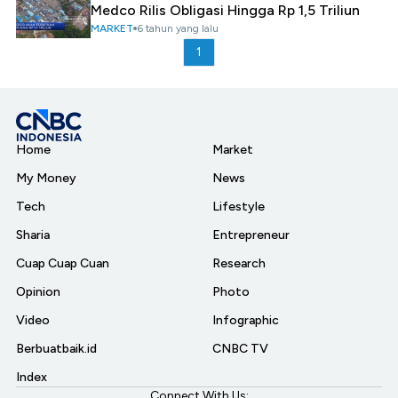
Medco Rilis Obligasi Hingga Rp 1,5 Triliun
MARKET
6 tahun yang lalu
1
Home
Market
My Money
News
Tech
Lifestyle
Sharia
Entrepreneur
Cuap Cuap Cuan
Research
Opinion
Photo
Video
Infographic
Berbuatbaik.id
CNBC TV
Index
Connect With Us: