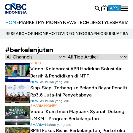
APPS
HOME
MARKET
MY MONEY
NEWS
TECH
LIFESTYLE
SHARIA
E
RESEARCH
OPINION
PHOTO
VIDEO
INFOGRAPHIC
BERBUATBAIK.
#berkelanjutan
VIDEO
Video: Kolaborasi ABB Hadirkan Solusi Air
Bersih & Pendidikan di NTT
NEWS
5 bulan yang lalu
Siap-Siap, Terbang ke Belanda Bayar Penalti
Rp3,6 Juta-Ini Penyebabnya
NEWS
9 bulan yang lalu
SHARIA MONEY
Video: Komitmen Maybank Syariah Dukung
UMKM - Program Berkelanjutan
SHARIA
1 tahun yang lalu
BMRI Fokus Bisnis Berkelanjutan, Portofolio