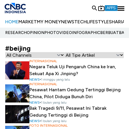
APPS
HOME
MARKET
MY MONEY
NEWS
TECH
LIFESTYLE
SHARIA
E
RESEARCH
OPINION
PHOTO
VIDEO
INFOGRAPHIC
BERBUATBAIK.
#beijing
INTERNASIONAL
Negara Teluk Uji Pengaruh China ke Iran,
Sekuat Apa Xi Jinping?
NEWS
1 minggu yang lalu
INTERNASIONAL
Pesawat Hantam Gedung Tertinggi Beijing
China, Pilot Diduga Bunuh Diri
NEWS
1 bulan yang lalu
Bak Tragedi 9/11, Pesawat Ini Tabrak
Gedung Tertinggi di Beijing
NEWS
1 bulan yang lalu
FOTO INTERNASIONAL