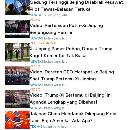
Gedung Tertinggi Beijing Ditabrak Pesawat,
Pilot Tewas-Belasan Terluka
NEWS
1 bulan yang lalu
VIDEO
Video: Pertemuan Putin-Xi Jinping
Berlangsung Hari Ini
NEWS
2 bulan yang lalu
INTERNASIONAL
Xi Jinping Pamer Pohon, Donald Trump
Kaget Komentar Tak Biasa
NEWS
2 bulan yang lalu
VIDEO
Video: Deretan CEO Merapat ke Beijing
Saat Trump Bertemu Xi Jinping
NEWS
2 bulan yang lalu
VIDEO
Video: Trump-Xi Bertemu di Beijing, Ini
Agenda Lengkap yang Dibahas!
NEWS
2 bulan yang lalu
Jalanan China Mendadak Dikepung Mobil
Lapis Baja Amerika, Ada Apa?
TECH
3 bulan yang lalu