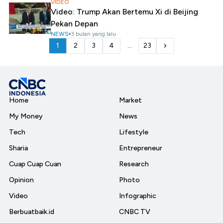
VIDEO
Video: Trump Akan Bertemu Xi di Beijing
Pekan Depan
NEWS
3 bulan yang lalu
1
2
3
4
...
23
Home
Market
My Money
News
Tech
Lifestyle
Sharia
Entrepreneur
Cuap Cuap Cuan
Research
Opinion
Photo
Video
Infographic
Berbuatbaik.id
CNBC TV