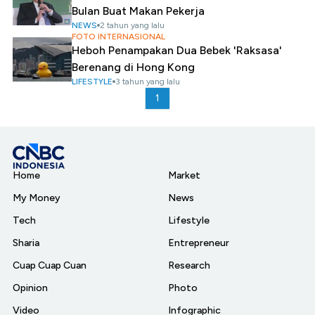
Bulan Buat Makan Pekerja
NEWS
2 tahun yang lalu
FOTO INTERNASIONAL
Heboh Penampakan Dua Bebek 'Raksasa'
Berenang di Hong Kong
LIFESTYLE
3 tahun yang lalu
1
Home
Market
My Money
News
Tech
Lifestyle
Sharia
Entrepreneur
Cuap Cuap Cuan
Research
Opinion
Photo
Video
Infographic